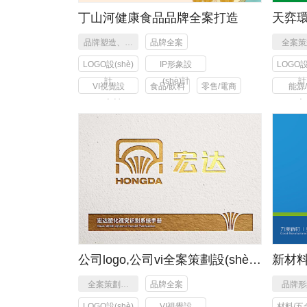
丁山河健康食品品牌全案打造
天弈環(
設(sh
品牌塑造、廣
品牌全案
全案策
全案策
告語、品牌故
(sh
LOGO設(shè)
IP形象設
LOGO設
事、logo設
計,LOG
計
(shè)計
計
VI視覺設
食品/飲料
零售/電商
能源
(shè)計、輔
設(sh
(shè)計
(huá
助圖形、IP打
宣傳物
造
(shè
公司logo,公司vi全案策劃設(shè)
新材料
計-宏達塑化
(shè
全案策劃設
品牌全案
品牌形
(shè)計
(shè)
LOGO設(shè)
VI視覺設
材料/五