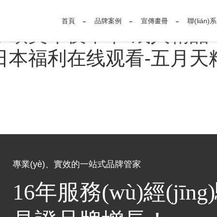
-五月天激情视频-扩阴视
首頁
品牌案例
宣傳畫冊
聯(lián
-欧美午夜不卡-成人精品
日本福利在线观看-五月天
專業(yè)、實效的一站式品牌管家
16年服務(wù)經(jīn