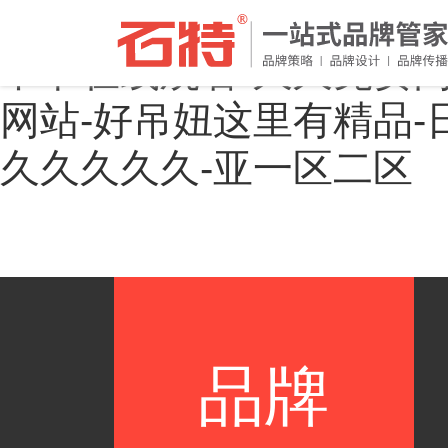
日本三级电影-久久久在线
不卡在线观看-久久免费网
网站-好吊妞这里有精品-
久久久久久-亚一区二区
品牌